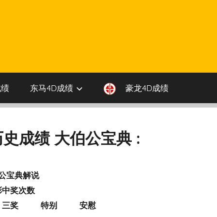
成绩
东马4D成绩
豪龙4D成绩
字历史成绩 大伯公宝典 :
公宝典解说
彩中奖次数
三奖
特别
安慰