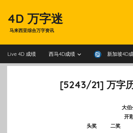
Skip
to
4D 万字迷
content
马来西亚综合万字资讯
Live 4D 成绩
西马4D成绩
新加坡4D
[5243/21] 万
大伯
开
头奖
二奖