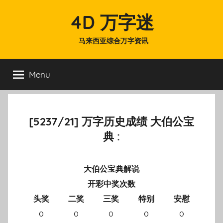
Skip
4D 万字迷
to
content
马来西亚综合万字资讯
Menu
[5237/21] 万字历史成绩 大伯公宝
典 :
大伯公宝典解说
开彩中奖次数
头奖
二奖
三奖
特别
安慰
0
0
0
0
0