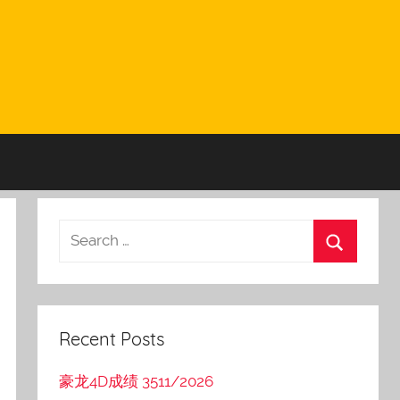
Recent Posts
豪龙4D成绩 3511/2026