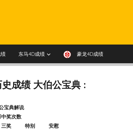
成绩
东马4D成绩
豪龙4D成绩
字历史成绩 大伯公宝典 :
公宝典解说
彩中奖次数
三奖
特别
安慰