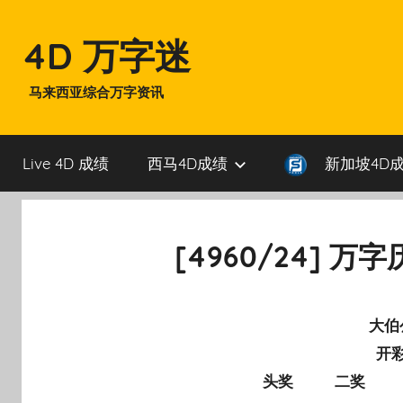
Skip
to
4D 万字迷
content
马来西亚综合万字资讯
Live 4D 成绩
西马4D成绩
新加坡4D
[4960/24] 万
大伯
开
头奖
二奖