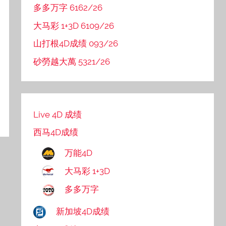
多多万字 6162/26
大马彩 1+3D 6109/26
山打根4D成绩 093/26
砂勞越大萬 5321/26
Live 4D 成绩
西马4D成绩
万能4D
大马彩 1+3D
多多万字
新加坡4D成绩