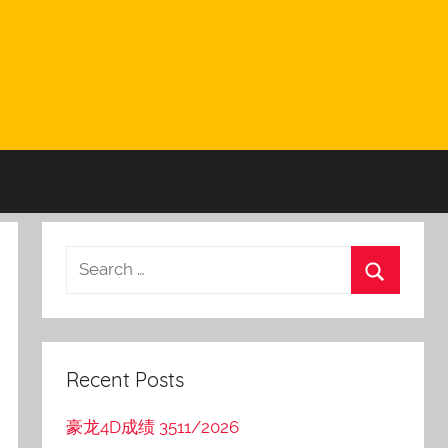
Recent Posts
豪龙4D成绩 3511/2026