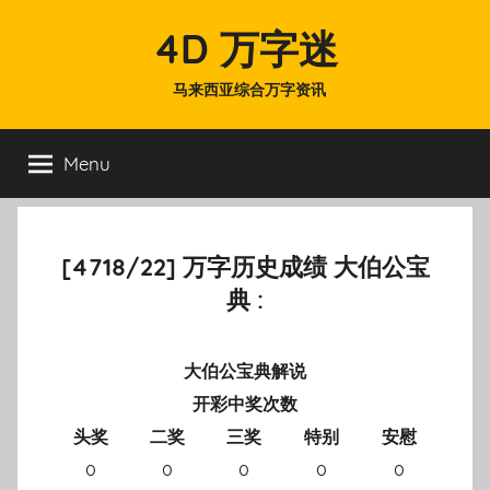
Skip
4D 万字迷
to
content
马来西亚综合万字资讯
Menu
[4718/22] 万字历史成绩 大伯公宝
典 :
大伯公宝典解说
开彩中奖次数
头奖
二奖
三奖
特别
安慰
0
0
0
0
0