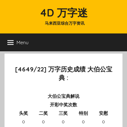
Skip
4D 万字迷
to
content
马来西亚综合万字资讯
Menu
[4649/22] 万字历史成绩 大伯公宝
典 :
大伯公宝典解说
开彩中奖次数
头奖
二奖
三奖
特别
安慰
0
0
0
0
0