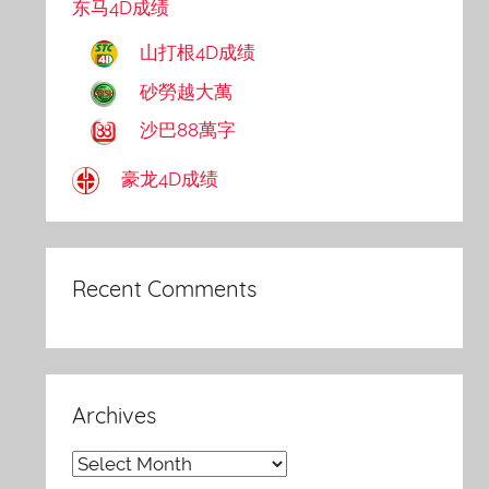
东马4D成绩
山打根4D成绩
砂勞越大萬
沙巴88萬字
豪龙4D成绩
Recent Comments
Archives
Archives