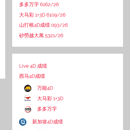
多多万字 6162/26
大马彩 1+3D 6109/26
山打根4D成绩 093/26
砂勞越大萬 5321/26
Live 4D 成绩
西马4D成绩
万能4D
大马彩 1+3D
多多万字
新加坡4D成绩