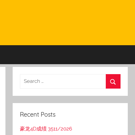
Recent Posts
豪龙4D成绩 3511/2026