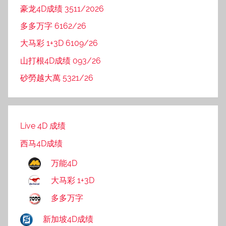
豪龙4D成绩 3511/2026
多多万字 6162/26
大马彩 1+3D 6109/26
山打根4D成绩 093/26
砂勞越大萬 5321/26
Live 4D 成绩
西马4D成绩
万能4D
大马彩 1+3D
多多万字
新加坡4D成绩