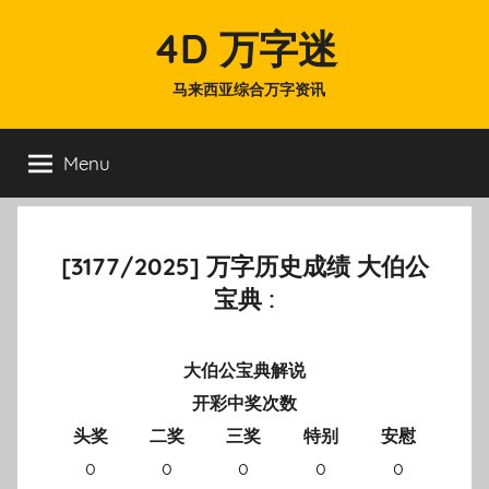
Skip
4D 万字迷
to
content
马来西亚综合万字资讯
Menu
[3177/2025] 万字历史成绩 大伯公
宝典 :
大伯公宝典解说
开彩中奖次数
头奖
二奖
三奖
特别
安慰
0
0
0
0
0