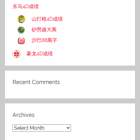
东马4D成绩
山打根4D成绩
砂勞越大萬
沙巴88萬字
豪龙4D成绩
Recent Comments
Archives
Archives