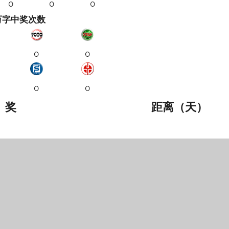
0
0
0
万字中奖次数
0
0
0
0
奖
距离（天）