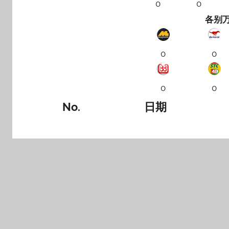
0
0
各别
0
0
0
0
No.
日期