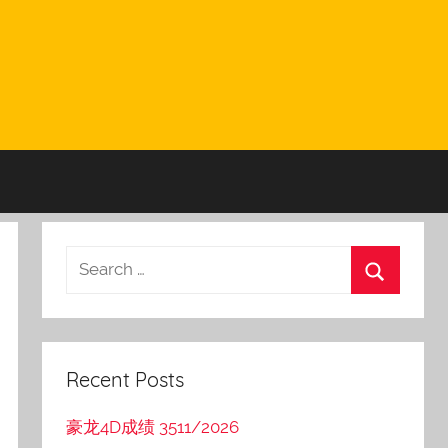
Recent Posts
豪龙4D成绩 3511/2026