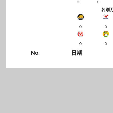
0
0
各别
0
0
0
0
No.
日期