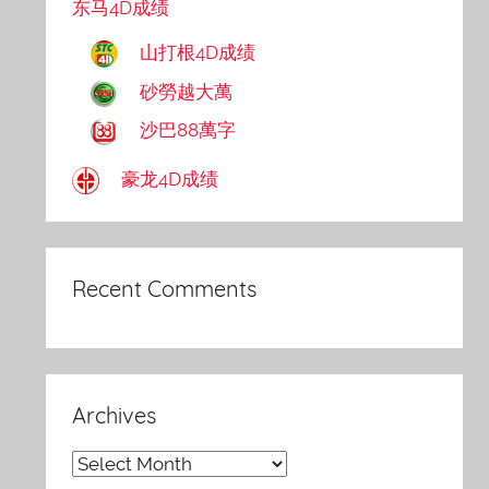
东马4D成绩
山打根4D成绩
砂勞越大萬
沙巴88萬字
豪龙4D成绩
Recent Comments
Archives
Archives