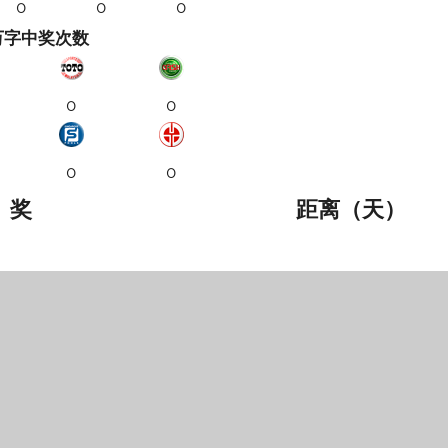
0
0
0
万字中奖次数
0
0
0
0
奖
距离（天）