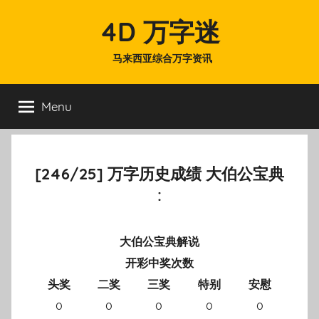
Skip
4D 万字迷
to
content
马来西亚综合万字资讯
Menu
[246/25] 万字历史成绩 大伯公宝典
:
大伯公宝典解说
开彩中奖次数
头奖
二奖
三奖
特别
安慰
0
0
0
0
0