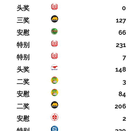
头奖
0
三奖
127
安慰
66
特别
231
特别
7
头奖
148
二奖
3
安慰
84
二奖
206
安慰
2
特别
330