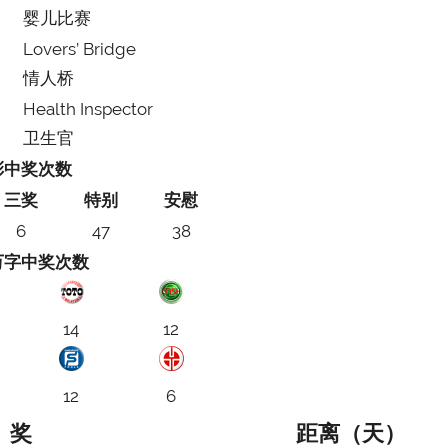
婴儿比赛
Lovers’ Bridge
情人桥
Health Inspector
卫生官
彩中奖次数
三奖
特别
安慰
6
47
38
万字中奖次数
14
12
12
6
奖
距离（天）