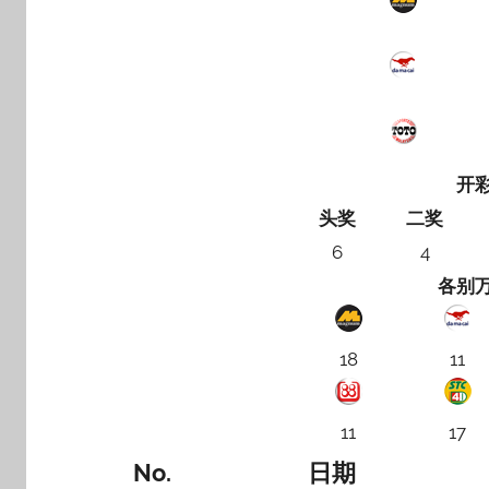
开
头奖
二奖
6
4
各别
18
11
11
17
No.
日期