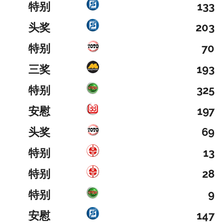
特别
133
头奖
203
特别
70
三奖
193
特别
325
安慰
197
头奖
69
特别
13
特别
28
特别
9
安慰
147