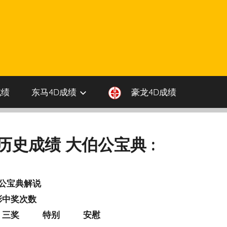
成绩
东马4D成绩
豪龙4D成绩
 万字历史成绩 大伯公宝典 :
公宝典解说
彩中奖次数
三奖
特别
安慰