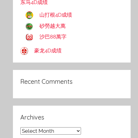
东马4D成绩
山打根4D成绩
砂勞越大萬
沙巴88萬字
豪龙4D成绩
Recent Comments
Archives
Archives