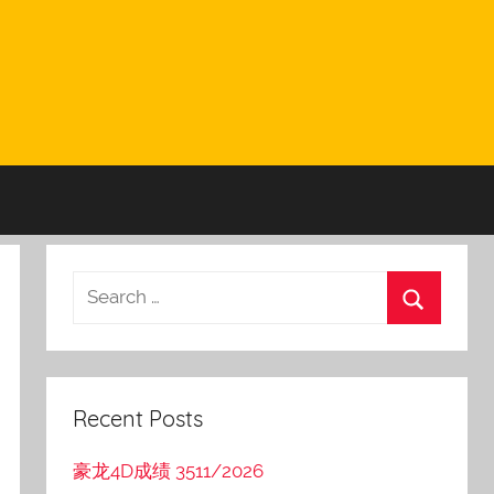
Recent Posts
豪龙4D成绩 3511/2026