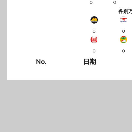
0
0
各别
0
0
0
0
No.
日期