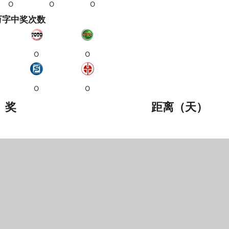
0
0
0
万字中奖次数
0
0
0
0
奖
距离（天）