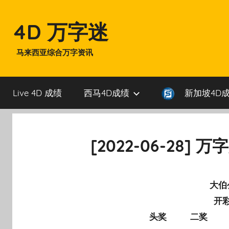
Skip
to
4D 万字迷
content
马来西亚综合万字资讯
Live 4D 成绩
西马4D成绩
新加坡4D
[2022-06-28]
大伯
开
头奖
二奖