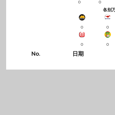
0
0
各别
0
0
0
0
No.
日期