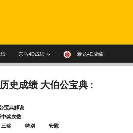
成绩
东马4D成绩
豪龙4D成绩
 万字历史成绩 大伯公宝典 :
公宝典解说
彩中奖次数
三奖
特别
安慰