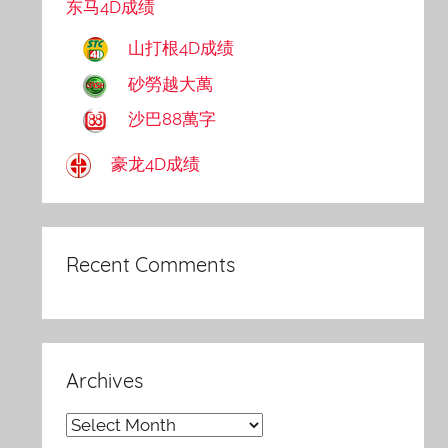
东马4D成绩
山打根4D成绩
砂勞越大萬
沙巴88萬字
豪龙4D成绩
Recent Comments
Archives
Archives