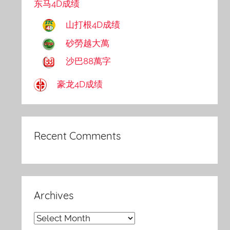
东马4D成绩
山打根4D成绩
砂勞越大萬
沙巴88萬字
豪龙4D成绩
Recent Comments
Archives
Archives