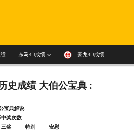
成绩
东马4D成绩
豪龙4D成绩
 万字历史成绩 大伯公宝典 :
公宝典解说
彩中奖次数
三奖
特别
安慰