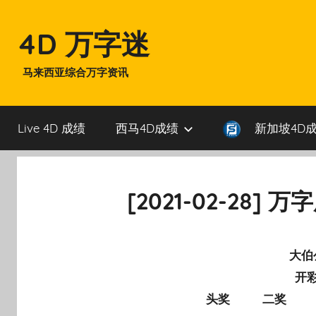
Skip
to
4D 万字迷
content
马来西亚综合万字资讯
Live 4D 成绩
西马4D成绩
新加坡4D
[2021-02-28]
大伯
开
头奖
二奖