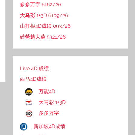
多多万字 6162/26
大马彩 1+3D 6109/26
山打根4D成绩 093/26
砂勞越大萬 5321/26
Live 4D 成绩
西马4D成绩
万能4D
大马彩 1+3D
多多万字
新加坡4D成绩