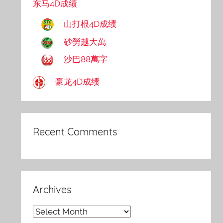
东马4D成绩
山打根4D成绩
砂勞越大萬
沙巴88萬字
豪龙4D成绩
Recent Comments
Archives
Archives