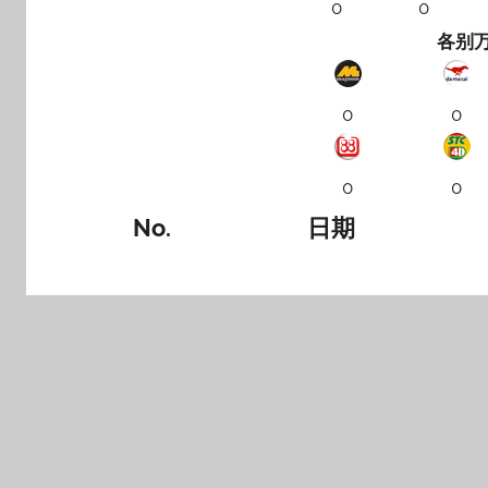
0
0
各别
0
0
0
0
No.
日期