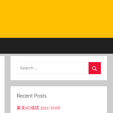
Recent Posts
豪龙4D成绩 3511/2026