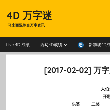
Skip
to
4D 万字迷
content
马来西亚综合万字资讯
Live 4D 成绩
西马4D成绩
新加坡4D
[2017-02-02]
大伯
开
头奖
二奖