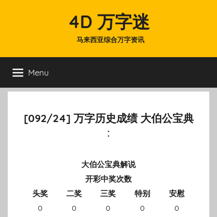
Skip
4D 万字迷
to
content
马来西亚综合万字资讯
Menu
[092/24] 万字历史成绩 大伯公宝典
:
大伯公宝典解说
开彩中奖次数
头奖
二奖
三奖
特别
安慰
0
0
0
0
0