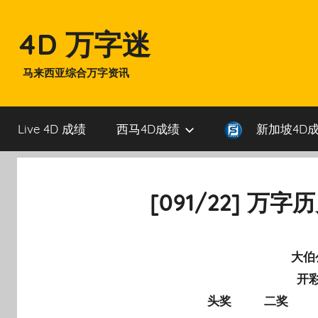
Skip
to
4D 万字迷
content
马来西亚综合万字资讯
Live 4D 成绩
西马4D成绩
新加坡4D
[091/22] 万
大伯
开
头奖
二奖