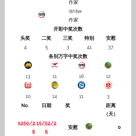
作家
Writer
作家
开彩中奖次数
头奖
二奖
三奖
特别
安慰
4
5
3
41
37
各别万字中奖次数
13
11
16
12
10
14
11
3
No.
日期
奖
距离
（天）
5250/2
15/02/2
安慰
0
6
6