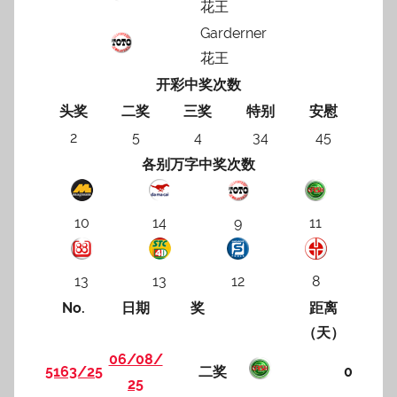
花王
Garderner
花王
开彩中奖次数
头奖
二奖
三奖
特别
安慰
2
5
4
34
45
各别万字中奖次数
10
14
9
11
13
13
12
8
No.
日期
奖
距离
（天）
06/08/
5163/25
二奖
0
25