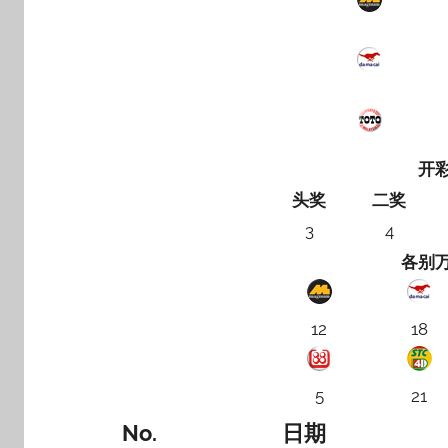
开
头奖
二奖
3
4
各别
12
18
5
21
No.
日期