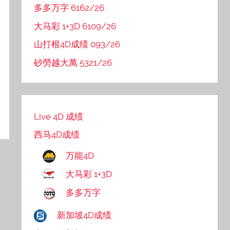
多多万字 6162/26
大马彩 1+3D 6109/26
山打根4D成绩 093/26
砂勞越大萬 5321/26
Live 4D 成绩
西马4D成绩
万能4D
大马彩 1+3D
多多万字
新加坡4D成绩