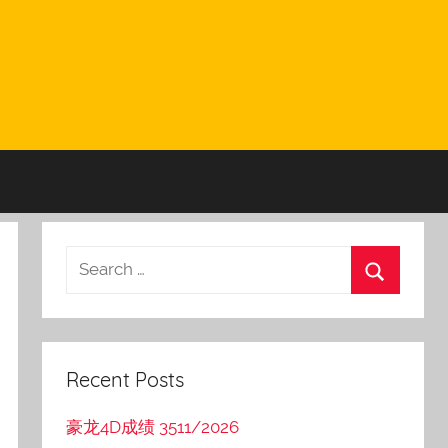
Recent Posts
豪龙4D成绩 3511/2026