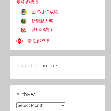
东马4D成绩
山打根4D成绩
砂勞越大萬
沙巴88萬字
豪龙4D成绩
Recent Comments
Archives
Archives